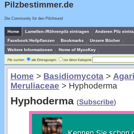
Pilzbestimmer.de
Die Community für den Pilzfreund
Home
Lamellen-/Röhrenpilz eintragen
Anderen Pilz eintr
Facebook:Heilpflanzen
Bookmarks
Unsere Bücher
Weitere Informationen
Home of MycoKey
Pilz suchen
alle Eintragungen
nur diese Kategorie
Home
>
Basidiomycota
>
Agar
Meruliaceae
>
Hyphoderma
Hyphoderma
(
Subscribe
)
Kennen Sie schon 