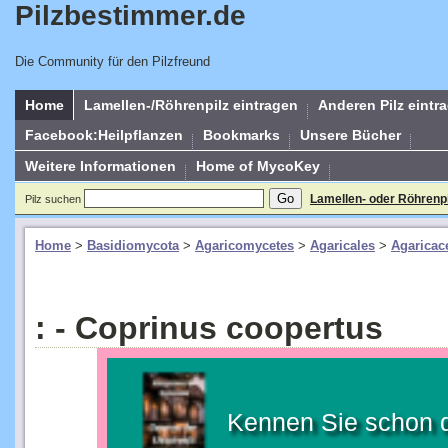
Pilzbestimmer.de
Die Community für den Pilzfreund
Home
Lamellen-/Röhrenpilz eintragen
Anderen Pilz eintr
Facebook:Heilpflanzen
Bookmarks
Unsere Bücher
Weitere Informationen
Home of MycoKey
Lamellen- oder Röhrenp
Pilz suchen
Home
>
Basidiomycota
>
Agaricomycetes
>
Agaricales
>
Agaricac
: - Coprinus coopertus
Kennen Sie schon 