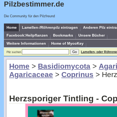
Pilzbestimmer.de
Die Community für den Pilzfreund
Home
Lamellen-/Röhrenpilz eintragen
Anderen Pilz eintr
Facebook:Heilpflanzen
Bookmarks
Unsere Bücher
Weitere Informationen
Home of MycoKey
Lamellen- oder Röhrenp
Pilz suchen
Home
>
Basidiomycota
>
Agar
Agaricaceae
>
Coprinus
>
Herz
Herzsporiger Tintling - Co