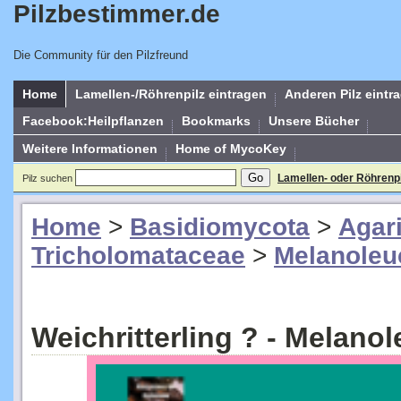
Pilzbestimmer.de
Die Community für den Pilzfreund
Home
Lamellen-/Röhrenpilz eintragen
Anderen Pilz eintr
Facebook:Heilpflanzen
Bookmarks
Unsere Bücher
Weitere Informationen
Home of MycoKey
Lamellen- oder Röhrenp
Pilz suchen
Home
>
Basidiomycota
>
Agar
Tricholomataceae
>
Melanoleu
Weichritterling ? - Melanol