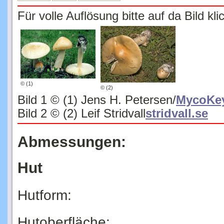
Für volle Auflösung bitte auf da Bild kli
© (1)
© (2)
Bild 1 © (1) Jens H. Petersen/
MycoKe
Bild 2 © (2) Leif Stridvall
stridvall.se
Abmessungen:
Hut
Hutform:
Hutoberfläche: