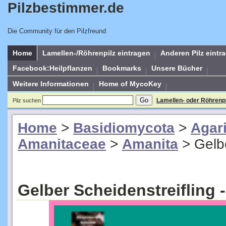
Pilzbestimmer.de
Die Community für den Pilzfreund
Home
Lamellen-/Röhrenpilz eintragen
Anderen Pilz eintr
Facebook:Heilpflanzen
Bookmarks
Unsere Bücher
Weitere Informationen
Home of MycoKey
Lamellen- oder Röhrenp
Pilz suchen
Home
>
Basidiomycota
>
Agar
Amanitaceae
>
Amanita
>
Gelb
Gelber Scheidenstreifling 