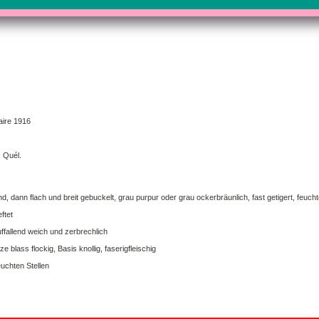
aire 1916
 Quél.
 dann flach und breit gebuckelt, grau purpur oder grau ockerbräunlich, fast getigert, feuchtg
ftet
ffallend weich und zerbrechlich
e blass flockig, Basis knollig, faserigfleischig
euchten Stellen