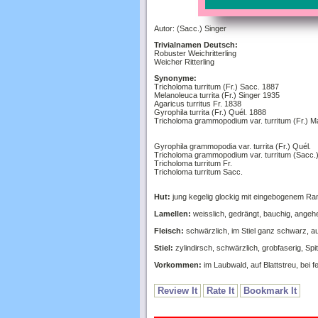
Autor: (Sacc.) Singer
Trivialnamen Deutsch:
Robuster Weichritterling
Weicher Ritterling
Synonyme:
Tricholoma turritum (Fr.) Sacc. 1887
Melanoleuca turrita (Fr.) Singer 1935
Agaricus turritus Fr. 1838
Gyrophila turrita (Fr.) Quél. 1888
Tricholoma grammopodium var. turritum (Fr.) M
Gyrophila grammopodia var. turrita (Fr.) Quél.
Tricholoma grammopodium var. turritum (Sacc.)
Tricholoma turritum Fr.
Tricholoma turritum Sacc.
Hut:
jung kegelig glockig mit eingebogenem Rand,
Lamellen:
weisslich, gedrängt, bauchig, angehe
Fleisch:
schwärzlich, im Stiel ganz schwarz, au
Stiel:
zylindirsch, schwärzlich, grobfaserig, Spitz
Vorkommen:
im Laubwald, auf Blattstreu, bei f
Review It
Rate It
Bookmark It