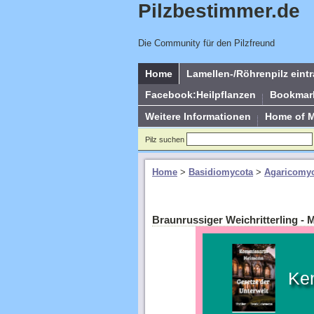
Pilzbestimmer.de
Die Community für den Pilzfreund
Home
Lamellen-/Röhrenpilz eint
Facebook:Heilpflanzen
Bookmar
Weitere Informationen
Home of 
Pilz suchen
Home
>
Basidiomycota
>
Agaricomyc
Braunrussiger Weichritterling - M
Ke