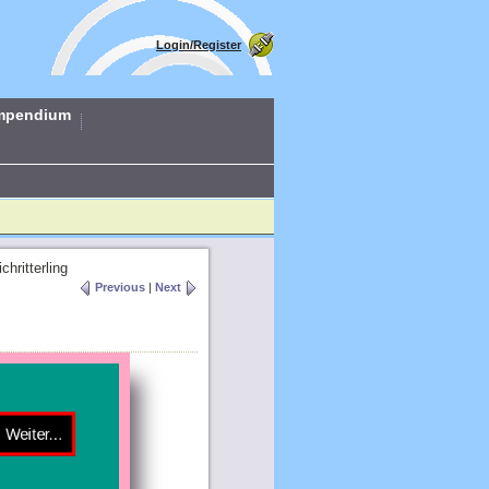
Login/Register
mpendium
hritterling
Previous
|
Next