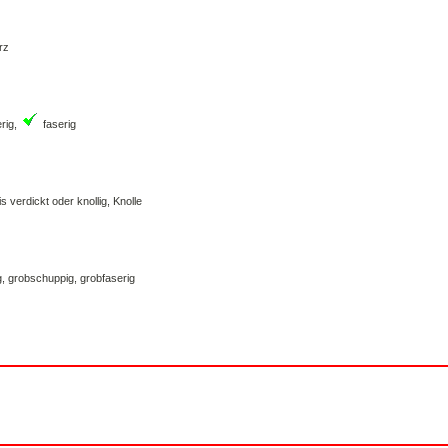
rz
erig,
faserig
s verdickt oder knollig, Knolle
g, grobschuppig, grobfaserig