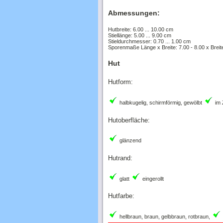
Abmessungen:
Hutbreite: 6.00 ... 10.00 cm
Stiellänge: 5.00 ... 9.00 cm
Stieldurchmesser: 0.70 ... 1.00 cm
Sporenmaße Länge x Breite: 7.00 - 8.00 x Breit
Hut
Hutform:
halbkugelig, schirmförmig, gewölbt
im 
Hutoberfläche:
glänzend
Hutrand:
glatt
eingerollt
Hutfarbe:
hellbraun, braun, gelbbraun, rotbraun,