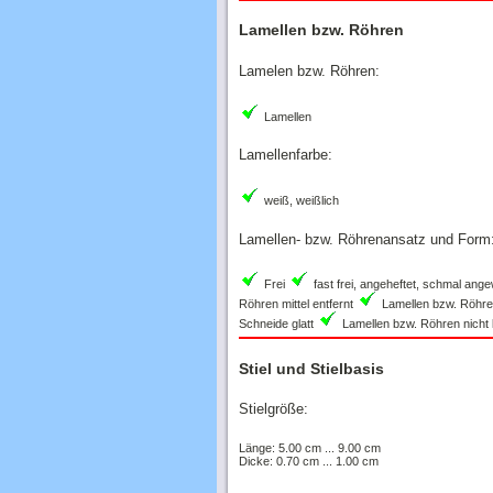
Lamellen bzw. Röhren
Lamelen bzw. Röhren:
Lamellen
Lamellenfarbe:
weiß, weißlich
Lamellen- bzw. Röhrenansatz und Form
Frei
fast frei, angeheftet, schmal an
Röhren mittel entfernt
Lamellen bzw. Röhren
Schneide glatt
Lamellen bzw. Röhren nicht l
Stiel und Stielbasis
Stielgröße:
Länge: 5.00 cm ... 9.00 cm
Dicke: 0.70 cm ... 1.00 cm