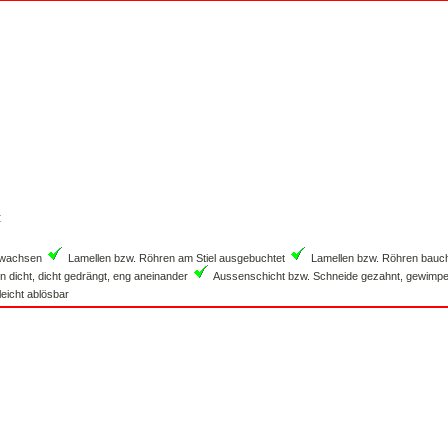
:
gewachsen
Lamellen bzw. Röhren am Stiel ausgebuchtet
Lamellen bzw. Röhren bauc
 dicht, dicht gedrängt, eng aneinander
Aussenschicht bzw. Schneide gezahnt, gewimpe
eicht ablösbar