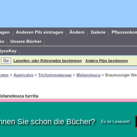
ragen
Anderen Pilz eintragen
Ändern
Galerie
Pflanzenko
ks
Unsere Bücher
MycoKey
Lamellen- oder Röhrenpilze bestimmen
Andere Pilze bestimmen
etes
>
Agaricales
>
Tricholomataceae
>
Melanoleuca
>
Braunrussiger Weic
elanoleuca turrita
nnen Sie schon die Bücher?
Es ist Lesezeit!