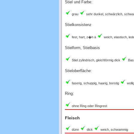
Stiel und Farbe:
grau
sehr dunkel, schwärzlich, schwa
Stielkonsistenz
fest, hart, z�h ä
weich, elastisch, led
Stielform, Stielbasis
Stiel zylindrisch, gleichförmig dick
Basi
Stieloberfläche:
faserig, schuppig, haarig, borstig
wolli
Ring:
ohne Ring oder Ringrest
Fleisch
dünn
dick
weich, schwammig