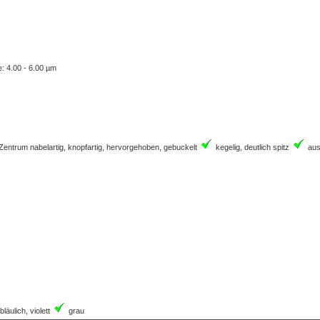
e: 4.00 - 6.00 µm
Zentrum nabelartig, knopfartig, hervorgehoben, gebuckelt
kegelig, deutlich spitz
ausg
bläulich, violett
grau