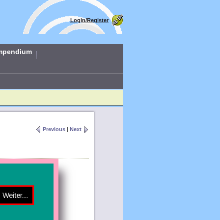
Login/Register
mpendium
Previous
|
Next