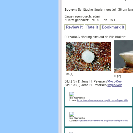
Sporen:
Schläuche länglich, gestielt, 36 µm lang
Eingetragen durch: admin
Zuletzt geändert: Fre , 01.Jan 1971
Review It
Rate It
Bookmark It
Für volle Auflösung bitte auf da Bild klicken:
© (1)
© (2)
Bild 1 © (1) Jens H. Petersen/
MycoKey
Bild 2 © (2) Jens H. Petersen/
MycoKey
Igor Khomenko
Lizenz:
http://creativecommons.org/licenses/by-nc/4.0/
Igor Khomenko
Lizenz:
http://creativecommons.org/licenses/by-nc/4.0/