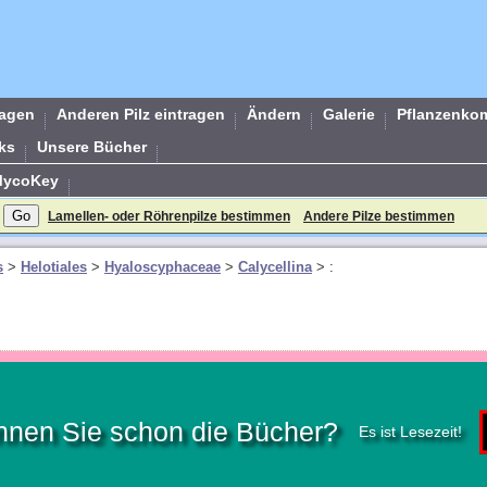
ragen
Anderen Pilz eintragen
Ändern
Galerie
Pflanzenko
ks
Unsere Bücher
MycoKey
Lamellen- oder Röhrenpilze bestimmen
Andere Pilze bestimmen
s
>
Helotiales
>
Hyaloscyphaceae
>
Calycellina
>
:
nnen Sie schon die Bücher?
Es ist Lesezeit!