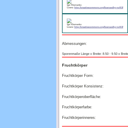
Igor Khomenko
Lizenz:
http://creativecommons.org/licenses/by-nc/4.0/
Igor Khomenko
Lizenz:
http://creativecommons.org/licenses/by-nc/4.0/
Abmessungen:
Sporenmaße Länge x Breite: 8.50 - 9.50 x Breit
Fruchtkörper
Fruchtkörper Form:
Fruchtkörper Konsistenz:
Fruchtkörperoberfläche:
Fruchtkörperfarbe:
Fruchtkörperinneres: