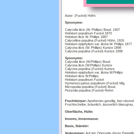
Autor: (Fuckel) Höhn.
Synonyme:
Calycella ilicis (W. Phillips) Boud. 1907
Helotium populinum Fuckel 1870
Helotium ilicis W. Phillips 1887
Calycellina populina (Fuckel) Höhn. 1926
Helotium epiphyllum var. ilicina W. Phillips 1877
Calycina ilicis (W. Phillips) Kuntze 1898
Calycina populina (Fuckel) Kuntze 1898
Synonyme:
Calycella ilicis (W.Phillips) Boud.
Calycina ilicis (W.Phillips) Kuntze
Calycina populina (Fuckel) Kuntze
Helotium epiphyllum var. ilicina W.Phillips
Helotium ilicis W.Phillips
Helotium populinum Fuckel
Hymenoscyphus populinum (Fuckel) Mig.
Micropodia populina (Fuckel) Boud.
Pezizella populina (Fuckel) Rehm
Fruchtkörper:
Apothecien gesellig, fast sitze
Fruchtscheibe, bräunlich, äusserlich blassgrau, 
Oberfläche, Hülle:
Inneres, Innenmasse:
Basis, Ständer:
Vorkommen:
Auf der Oberseite dürrer Pappelbl