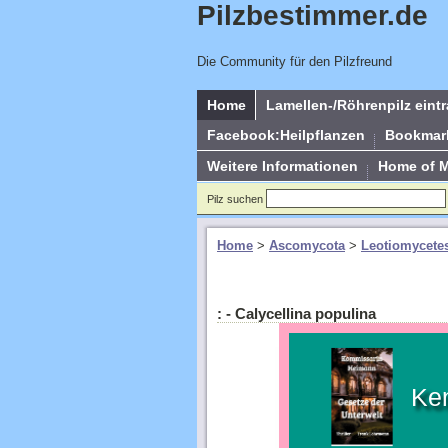
Pilzbestimmer.de
Die Community für den Pilzfreund
Home
Lamellen-/Röhrenpilz eint
Facebook:Heilpflanzen
Bookmar
Weitere Informationen
Home of 
Pilz suchen
Home
>
Ascomycota
>
Leotiomycete
: - Calycellina populina
Ke