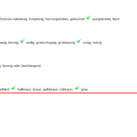
Zentrum nabelartig, knopfartig, hervorgehoben, gebuckelt
ausgebreitet, flach
aarig, borstig
wollig, grobschuppig, grobfaserig
zonig, netzig
g, faserig oder überhängend
elblich
hellbraun, braun, gelbbraun, rotbraun,
grau