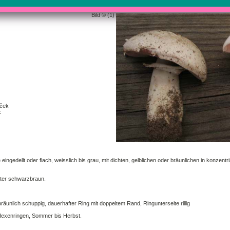
Bild © (1)
áček
k
e eingedellt oder flach, weisslich bis grau, mit dichten, gelblichen oder bräunlichen in konze
äter schwarzbraun.
bräunlich schuppig, dauerhafter Ring mit doppeltem Rand, Ringunterseite rillig
Hexenringen, Sommer bis Herbst.