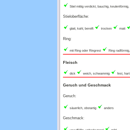
Stiel mittig verdickt, bauchig, keulenförmig,
Stieloberfläche:
glatt, kahl, bereift
trocken
matt
Ring:
mit Ring oder Ringrest
Ring radförmig,
Fleisch
dick
weich, schwammig
fest, har
Geruch und Geschmack
Geruch:
säuerlich, obstartig
anders
Geschmack: