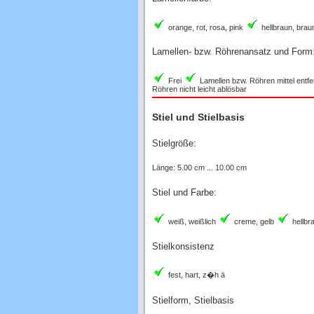
orange, rot, rosa, pink
hellbraun, brau
Lamellen- bzw. Röhrenansatz und Form
Frei
Lamellen bzw. Röhren mittel entfe
Röhren nicht leicht ablösbar
Stiel und Stielbasis
Stielgröße:
Länge: 5.00 cm ... 10.00 cm
Stiel und Farbe:
weiß, weißlich
creme, gelb
hellbr
Stielkonsistenz
fest, hart, z�h ä
Stielform, Stielbasis