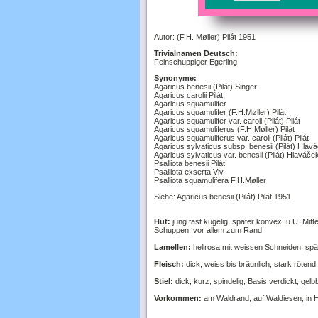
Autor: (F.H. Møller) Pilát 1951
Trivialnamen Deutsch:
Feinschuppiger Egerling
Synonyme:
Agaricus benesii (Pilát) Singer
Agaricus carolii Pilát
Agaricus squamulifer
Agaricus squamulifer (F.H.Møller) Pilát
Agaricus squamulifer var. caroli (Pilát) Pilát
Agaricus squamuliferus (F.H.Møller) Pilát
Agaricus squamuliferus var. caroli (Pilát) Pilát
Agaricus sylvaticus subsp. benesii (Pilát) Hlav
Agaricus sylvaticus var. benesii (Pilát) Hlaváče
Psalliota benesii Pilát
Psalliota exserta Viv.
Psalliota squamulifera F.H.Møller
Siehe: Agaricus benesii (Pilát) Pilát 1951
Hut:
jung fast kugelig, später konvex, u.U. Mitt
Schuppen, vor allem zum Rand.
Lamellen:
hellrosa mit weissen Schneiden, sp
Fleisch:
dick, weiss bis bräunlich, stark rötend
Stiel:
dick, kurz, spindelig, Basis verdickt, gelb
Vorkommen:
am Waldrand, auf Waldiesen, in 