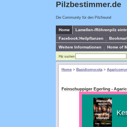
Pilzbestimmer.de
Die Community für den Pilzfreund
Home
Lamellen-/Röhrenpilz eint
Facebook:Heilpflanzen
Bookmar
Weitere Informationen
Home of 
Pilz suchen
Home
>
Basidiomycota
>
Agaricomyc
Feinschuppiger Egerling - Agari
Ke