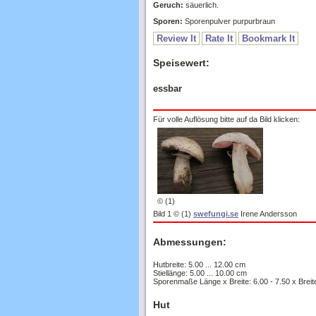
Geruch:
säuerlich.
Sporen:
Sporenpulver purpurbraun
Review It
Rate It
Bookmark It
Speisewert:
essbar
Für volle Auflösung bitte auf da Bild klicken:
© (1)
Bild 1 © (1)
swefungi.se
Irene Andersson
Abmessungen:
Hutbreite: 5.00 ... 12.00 cm
Stiellänge: 5.00 ... 10.00 cm
Sporenmaße Länge x Breite: 6.00 - 7.50 x Breit
Hut