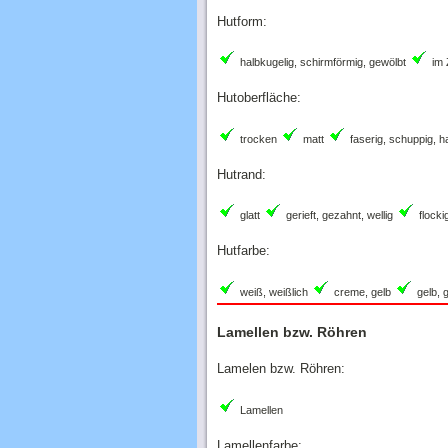
Hutform:
halbkugelig, schirmförmig, gewölbt
im 
Hutoberfläche:
trocken
matt
faserig, schuppig, h
Hutrand:
glatt
gerieft, gezahnt, wellig
flocki
Hutfarbe:
weiß, weißlich
creme, gelb
gelb, g
Lamellen bzw. Röhren
Lamelen bzw. Röhren:
Lamellen
Lamellenfarbe: