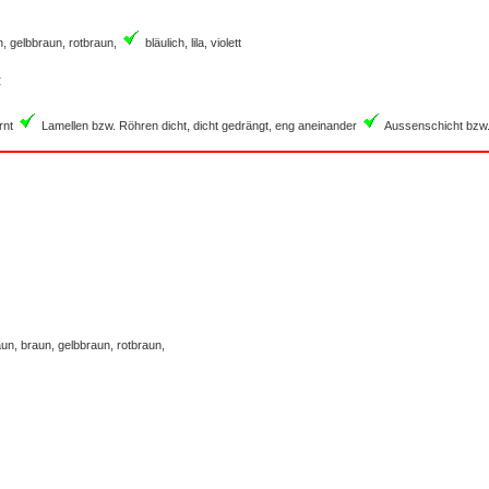
n, gelbbraun, rotbraun,
bläulich, lila, violett
:
rnt
Lamellen bzw. Röhren dicht, dicht gedrängt, eng aneinander
Aussenschicht bzw.
aun, braun, gelbbraun, rotbraun,