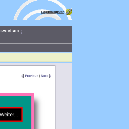
Login/Register
mpendium
Previous
|
Next