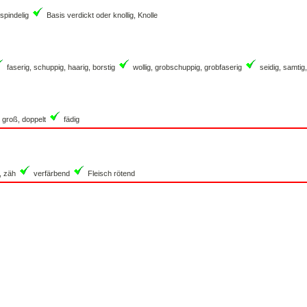
 spindelig
Basis verdickt oder knollig, Knolle
faserig, schuppig, haarig, borstig
wollig, grobschuppig, grobfaserig
seidig, samtig,
 groß, doppelt
fädig
t, zäh
verfärbend
Fleisch rötend