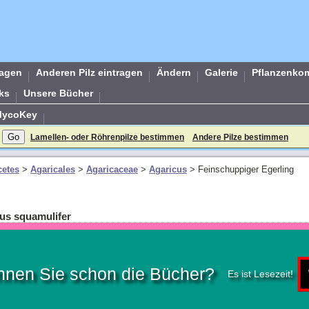
ragen
Anderen Pilz eintragen
Ändern
Galerie
Pflanzenko
ks
Unsere Bücher
MycoKey
Lamellen- oder Röhrenpilze bestimmen
Andere Pilze bestimmen
etes
>
Agaricales
>
Agaricaceae
>
Agaricus
>
Feinschuppiger Egerling
cus squamulifer
nnen Sie schon die Bücher?
Es ist Lesezeit!