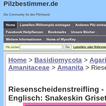
Pilzbestimmer.de
Die Community für den Pilzfreund
Home
Lamellen-/Röhrenpilz eintragen
Anderen Pilz eintr
Facebook:Heilpflanzen
Bookmarks
Unsere Bücher
Weitere Informationen
Home of MycoKey
Lamellen- oder Röhrenp
Pilz suchen
Home
>
Basidiomycota
>
Agar
Amanitaceae
>
Amanita
>
Ries
Riesenscheidenstreifling -
Englisch: Snakeskin Grise