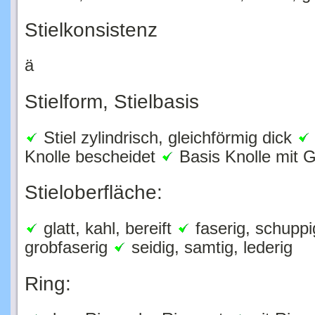
Stielkonsistenz
ä
Stielform, Stielbasis
Stiel zylindrisch, gleichförmig dick
Knolle bescheidet
Basis Knolle mit G
Stieloberfläche:
glatt, kahl, bereift
faserig, schuppi
grobfaserig
seidig, samtig, lederig
Ring:
ohne Ring oder Ringrest
mit Ring 