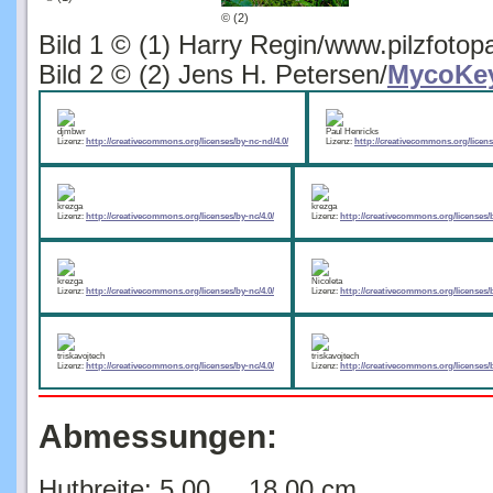
Bild 1 © (1) Harry Regin/www.pilzfotop
Bild 2 © (2) Jens H. Petersen/
MycoKe
djmbwr
Paul Henricks
Lizenz:
http://creativecommons.org/licenses/by-nc-nd/4.0/
Lizenz:
http://creativecommons.org/licens
krezga
krezga
Lizenz:
http://creativecommons.org/licenses/by-nc/4.0/
Lizenz:
http://creativecommons.org/licenses/b
krezga
Nicoleta
Lizenz:
http://creativecommons.org/licenses/by-nc/4.0/
Lizenz:
http://creativecommons.org/licenses/b
triskavojtech
triskavojtech
Lizenz:
http://creativecommons.org/licenses/by-nc/4.0/
Lizenz:
http://creativecommons.org/licenses/b
Abmessungen:
Hutbreite: 5.00 ... 18.00 cm