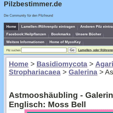
Pilzbestimmer.de
Die Community für den Pilzfreund
Home
Lamellen-/Röhrenpilz eintragen
Anderen Pilz eintr
Facebook:Heilpflanzen
Bookmarks
Unsere Bücher
Weitere Informationen
Home of MycoKey
Lamellen- oder Röhrenp
Pilz suchen
Home
>
Basidiomycota
>
Agar
Strophariacaea
>
Galerina
>
As
Astmooshäubling - Galeri
Englisch: Moss Bell