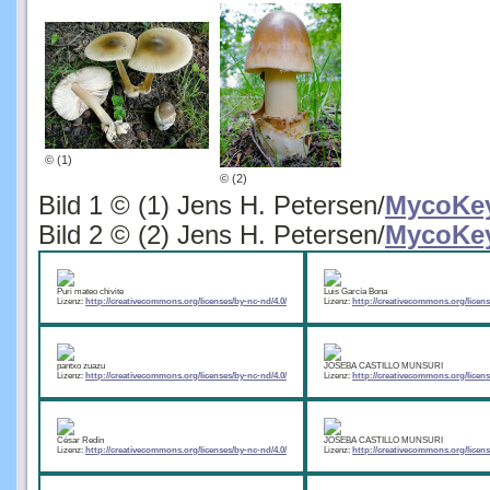
© (1)
© (2)
Bild 1 © (1) Jens H. Petersen/
MycoKe
Bild 2 © (2) Jens H. Petersen/
MycoKe
Puri mateo chivite
Luis García Bona
Lizenz:
http://creativecommons.org/licenses/by-nc-nd/4.0/
Lizenz:
http://creativecommons.org/licens
pantxo zuazu
JOSEBA CASTILLO MUNSURI
Lizenz:
http://creativecommons.org/licenses/by-nc-nd/4.0/
Lizenz:
http://creativecommons.org/licens
César Redín
JOSEBA CASTILLO MUNSURI
Lizenz:
http://creativecommons.org/licenses/by-nc-nd/4.0/
Lizenz:
http://creativecommons.org/licens