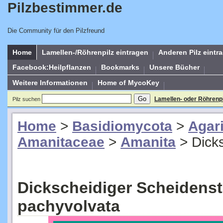
Pilzbestimmer.de
Die Community für den Pilzfreund
Home
Lamellen-/Röhrenpilz eintragen
Anderen Pilz eintr
Facebook:Heilpflanzen
Bookmarks
Unsere Bücher
Weitere Informationen
Home of MycoKey
Lamellen- oder Röhrenp
Pilz suchen
Home
>
Basidiomycota
>
Agar
Amanitaceae
>
Amanita
>
Dicks
Dickscheidiger Scheidenstr
pachyvolvata