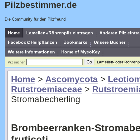
Pilzbestimmer.de
Die Community für den Pilzfreund
Home
Lamellen-/Röhrenpilz eintragen
Anderen Pilz eintr
Facebook:Heilpflanzen
Bookmarks
Unsere Bücher
Weitere Informationen
Home of MycoKey
Lamellen- oder Röhrenp
Pilz suchen
Home
>
Ascomycota
>
Leotio
Rutstroemiaceae
>
Rutstroemi
Stromabecherling
Brombeerranken-Stromabec
fruticeti