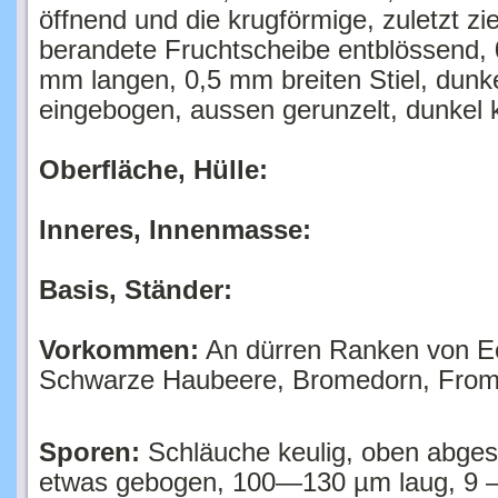
berandete Fruchtscheibe entblössend, 
mm langen, 0,5 mm breiten Stiel, dunke
eingebogen, aussen gerunzelt, dunkel k
Oberfläche, Hülle:
Inneres, Innenmasse:
Basis, Ständer:
Vorkommen:
An dürren Ranken von Ec
Schwarze Haubeere, Bromedorn, Fromb
Sporen:
Schläuche keulig, oben abgest
etwas gebogen, 100—130 µm laug, 9 —
elliptisch, stumpf, gerade oder schwach