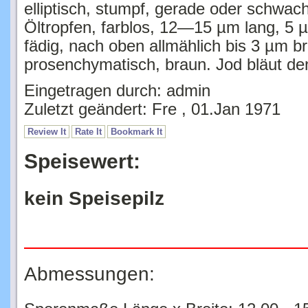
Öltropfen, farblos, 12—15 µm lang, 5 µ
fädig, nach oben allmählich bis 3 µm b
prosenchymatisch, braun. Jod bläut de
Eingetragen durch: admin
Zuletzt geändert: Fre , 01.Jan 1971
Review It
Rate It
Bookmark It
Speisewert:
kein Speisepilz
Abmessungen:
Sporenmaße Länge x Breite: 12.00 - 15