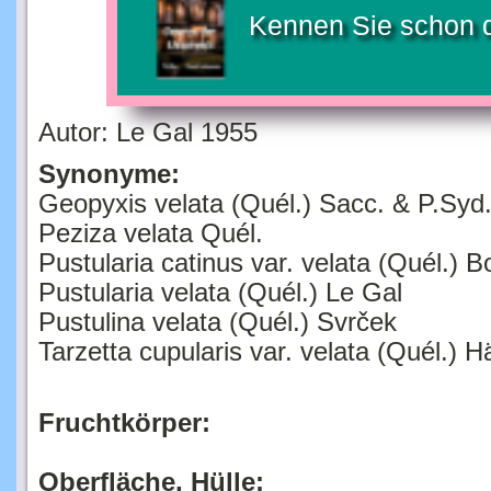
Kennen Sie schon 
Autor: Le Gal 1955
Synonyme:
Geopyxis velata (Quél.) Sacc. & P.Syd
Peziza velata Quél.
Pustularia catinus var. velata (Quél.) B
Pustularia velata (Quél.) Le Gal
Pustulina velata (Quél.) Svrček
Tarzetta cupularis var. velata (Quél.) H
Fruchtkörper:
Oberfläche, Hülle: