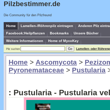
Pilzbestimmer.de
Die Community für den Pilzfreund
Home
Lamellen-/Röhrenpilz eintragen
Anderen Pilz eintr
Facebook:Heilpflanzen
Bookmarks
Unsere Bücher
Weitere Informationen
Home of MycoKey
Lamellen- oder Röhrenp
Pilz suchen
Home
>
Ascomycota
>
Pezizo
Pyronemataceae
>
Pustularia
: Pustularia - Pustularia ve