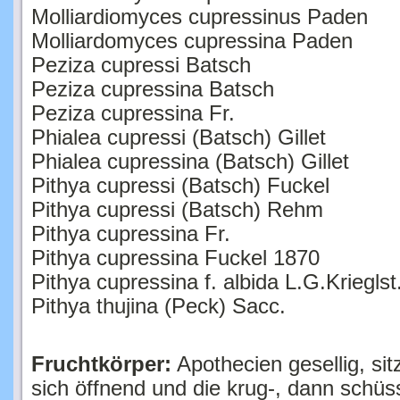
Molliardiomyces cupressinus Paden
Molliardomyces cupressina Paden
Peziza cupressi Batsch
Peziza cupressina Batsch
Peziza cupressina Fr.
Phialea cupressi (Batsch) Gillet
Phialea cupressina (Batsch) Gillet
Pithya cupressi (Batsch) Fuckel
Pithya cupressi (Batsch) Rehm
Pithya cupressina Fr.
Pithya cupressina Fuckel 1870
Pithya cupressina f. albida L.G.Krieglst
Pithya thujina (Peck) Sacc.
Fruchtkörper:
Apothecien gesellig, sit
sich öffnend und die krug-, dann schüs
orangegelbe Fruchtscheibe entblössend,