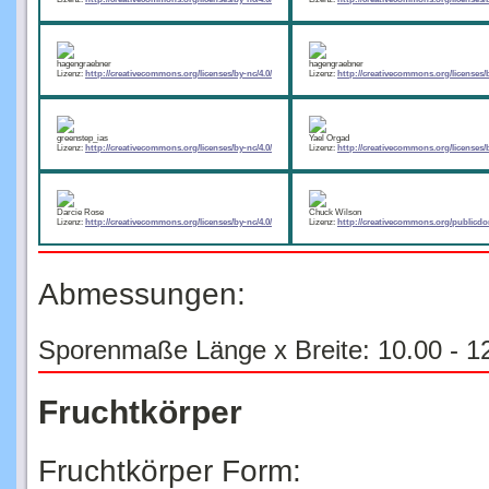
hagengraebner
hagengraebner
Lizenz:
http://creativecommons.org/licenses/by-nc/4.0/
Lizenz:
http://creativecommons.org/licenses/b
greenstep_ias
Yael Orgad
Lizenz:
http://creativecommons.org/licenses/by-nc/4.0/
Lizenz:
http://creativecommons.org/licenses/b
Darcie Rose
Chuck Wilson
Lizenz:
http://creativecommons.org/licenses/by-nc/4.0/
Lizenz:
http://creativecommons.org/publicdom
Abmessungen:
Sporenmaße Länge x Breite: 10.00 - 12
Fruchtkörper
Fruchtkörper Form: