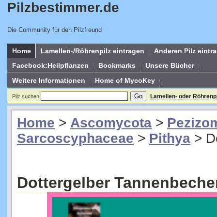
Pilzbestimmer.de
Die Community für den Pilzfreund
Home
Lamellen-/Röhrenpilz eintragen
Anderen Pilz eintr
Facebook:Heilpflanzen
Bookmarks
Unsere Bücher
Weitere Informationen
Home of MycoKey
Lamellen- oder Röhrenp
Pilz suchen
Home
>
Ascomycota
>
Pezizo
Sarcoscyphaceae
>
Pithya
>
D
Dottergelber Tannenbecher