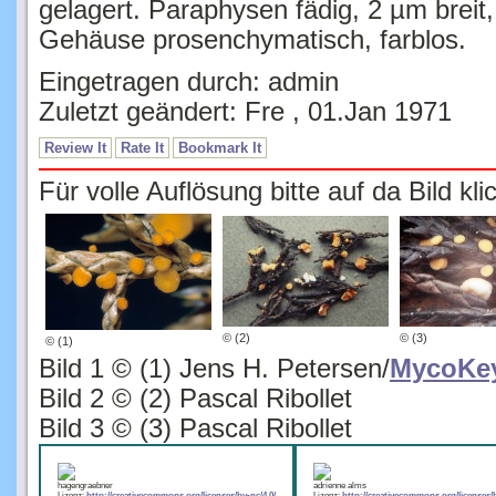
Gehäuse prosenchymatisch, farblos.
Eingetragen durch: admin
Zuletzt geändert: Fre , 01.Jan 1971
Review It
Rate It
Bookmark It
Für volle Auflösung bitte auf da Bild kli
© (2)
© (3)
© (1)
Bild 1 © (1) Jens H. Petersen/
MycoKe
Bild 2 © (2) Pascal Ribollet
Bild 3 © (3) Pascal Ribollet
hagengraebner
adrienne alms
Lizenz:
http://creativecommons.org/licenses/by-nc/4.0/
Lizenz:
http://creativecommons.org/licenses/b