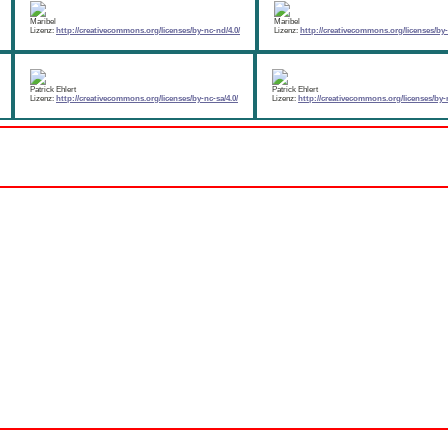
Maribel
Maribel
Lizenz:
http://creativecommons.org/licenses/by-nc-nd/4.0/
Lizenz:
http://creativecommons.org/licenses/by-
Patrick Ehlert
Patrick Ehlert
Lizenz:
http://creativecommons.org/licenses/by-nc-sa/4.0/
Lizenz:
http://creativecommons.org/licenses/by-n