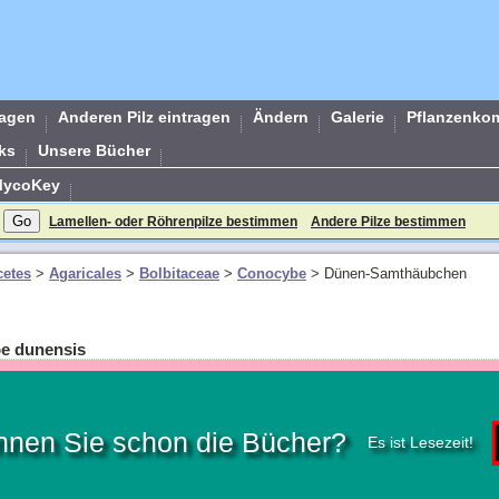
ragen
Anderen Pilz eintragen
Ändern
Galerie
Pflanzenko
ks
Unsere Bücher
MycoKey
Lamellen- oder Röhrenpilze bestimmen
Andere Pilze bestimmen
etes
>
Agaricales
>
Bolbitaceae
>
Conocybe
>
Dünen-Samthäubchen
e dunensis
nnen Sie schon die Bücher?
Es ist Lesezeit!