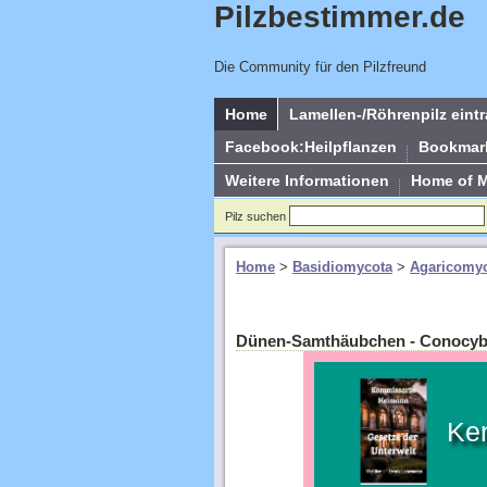
Pilzbestimmer.de
Die Community für den Pilzfreund
Home
Lamellen-/Röhrenpilz eint
Facebook:Heilpflanzen
Bookmar
Weitere Informationen
Home of 
Pilz suchen
Home
>
Basidiomycota
>
Agaricomyc
Dünen-Samthäubchen - Conocyb
Ke