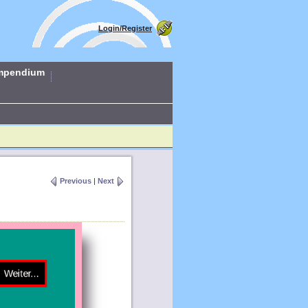
Login/Register
mpendium
Previous
|
Next