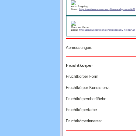
Andre Jongeling
Lizenz:
http://creativecommons.org/licenses/by-nc-nd/4.0/
Rinus van Vuuren
Lizenz:
http://creativecommons.org/licenses/by-nc-nd/4.0/
Abmessungen:
Fruchtkörper
Fruchtkörper Form:
Fruchtkörper Konsistenz:
Fruchtkörperoberfläche:
Fruchtkörperfarbe:
Fruchtkörperinneres: