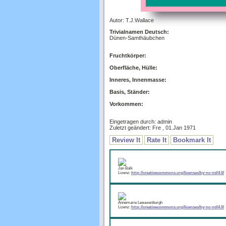
Autor: T.J.Wallace
Trivialnamen Deutsch:
Dünen-Samthäubchen
Fruchtkörper:
Oberfläche, Hülle:
Inneres, Innenmasse:
Basis, Ständer:
Vorkommen:
Eingetragen durch: admin
Zuletzt geändert: Fre , 01.Jan 1971
Review It
Rate It
Bookmark It
Jan Balk
Lizenz:
http://creativecommons.org/licenses/by-nc-nd/4.0/
Annemarie Leeuwenburgh
Lizenz:
http://creativecommons.org/licenses/by-nc-nd/4.0/