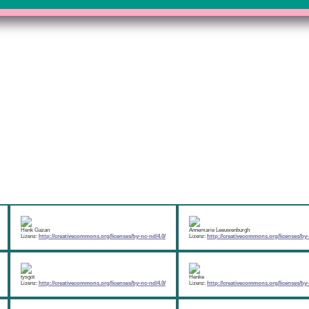
Henk Gazan
Annemarie Leeuwenburgh
Lizenz:
http://creativecommons.org/licenses/by-nc-nd/4.0/
Lizenz:
http://creativecommons.org/licenses/by-
tysgot
Henke
Lizenz:
http://creativecommons.org/licenses/by-nc-nd/4.0/
Lizenz:
http://creativecommons.org/licenses/by-