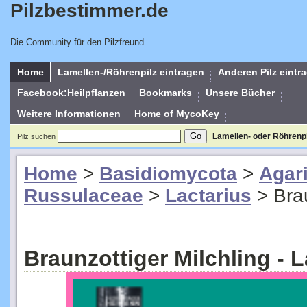
Pilzbestimmer.de
Die Community für den Pilzfreund
Home
Lamellen-/Röhrenpilz eintragen
Anderen Pilz eintr
Facebook:Heilpflanzen
Bookmarks
Unsere Bücher
Weitere Informationen
Home of MycoKey
Lamellen- oder Röhrenp
Pilz suchen
Home
>
Basidiomycota
>
Agar
Russulaceae
>
Lactarius
>
Bra
Braunzottiger Milchling - L