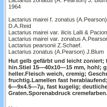
Lactarius zonatus (A. Pearson) J. Blu
1964
Lactarius mairei f. zonatus (A.Pearson)
D.A.Reid
Lactarius mairei var. ilicis Lalli & Pacion
Lactarius mairei var. zonatus A.Pearso
Lactarius pearsonii Z.Schaef.
Lactarius zonatus (A.Pearson) J.Blum
Hut gelb gefärbt und leicht zoniert;
hin.
Stiel 15—40x10—15 mm, hohl; gl
heller.
Fleisch weich, cremig; Gesch
fruchtig.
Lamellen fast herablaufend
6—9x4.5—7µ, fast kugelig; deutliche
Graten.
Sporenabdruck cremefarben