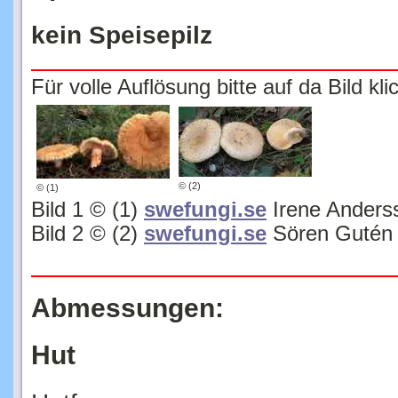
kein Speisepilz
Für volle Auflösung bitte auf da Bild kli
© (2)
© (1)
Bild 1 © (1)
swefungi.se
Irene Anders
Bild 2 © (2)
swefungi.se
Sören Gutén
Abmessungen:
Hut