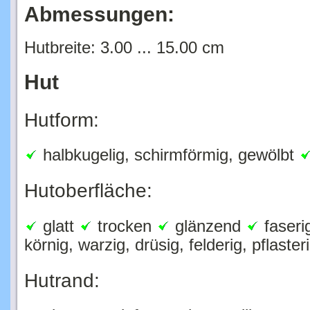
Abmessungen:
Hutbreite: 3.00 ... 15.00 cm
Hut
Hutform:
halbkugelig, schirmförmig, gewölbt
Hutoberfläche:
glatt
trocken
glänzend
faseri
körnig, warzig, drüsig, felderig, pflaster
Hutrand:
glatt
gerieft, gezahnt, wellig