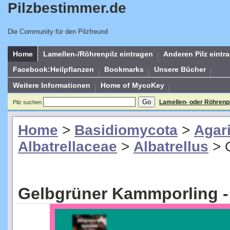
Pilzbestimmer.de
Die Community für den Pilzfreund
Home
Lamellen-/Röhrenpilz eintragen
Anderen Pilz eintr
Facebook:Heilpflanzen
Bookmarks
Unsere Bücher
Weitere Informationen
Home of MycoKey
Lamellen- oder Röhrenp
Pilz suchen
Home
>
Basidiomycota
>
Agar
Albatrellaceae
>
Albatrellus
>
Gelbgrüner Kammporling - A