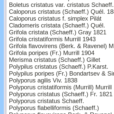
Boletus cristatus var. cristatus Schaeff
Caloporus cristatus (Schaeff.) Quél. 1
Caloporus cristatus f. simplex Pilát
Cladomeris cristata (Schaeff.) Quél.
Grifola cristata (Schaeff.) Gray 1821
Grifola cristatiformis Murrill 1943
Grifola flavovirens (Berk. & Ravenel) Mu
Grifola poripes (Fr.) Murrill 1904
Merisma cristatus (Schaeff.) Gillet
Polypilus cristatus (Schaeff.) P.Karst.
Polypilus poripes (Fr.) Bondartsev & S
Polyporus agilis Viv. 1838
Polyporus cristatiformis (Murrill) Murril
Polyporus cristatus (Schaeff.) Fr. 1821
Polyporus cristatus Schaeff.
Polyporus flabelliformis (Schaeff.)
Polyporus flavovirens Berk. & Ravenel