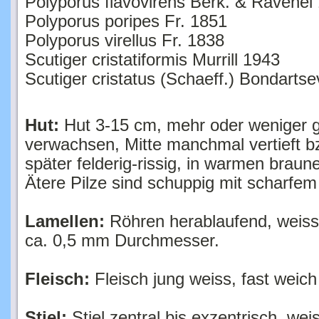
Polyporus poripes Fr. 1851
Polyporus virellus Fr. 1838
Scutiger cristatiformis Murrill 1943
Scutiger cristatus (Schaeff.) Bondarts
Hut:
Hut 3-15 cm, mehr oder weniger g
verwachsen, Mitte manchmal vertieft bzw
später felderig-rissig, in warmen braun
Ätere Pilze sind schuppig mit scharfe
Lamellen:
Röhren herablaufend, weissli
ca. 0,5 mm Durchmesser.
Fleisch:
Fleisch jung weiss, fast weich
Stiel:
Stiel zentral bis exzentrisch, weis