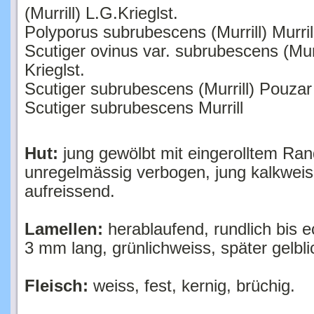
(Murrill) L.G.Krieglst.
Polyporus subrubescens (Murrill) Murril
Scutiger ovinus var. subrubescens (Murr
Krieglst.
Scutiger subrubescens (Murrill) Pouzar
Scutiger subrubescens Murrill
Hut:
jung gewölbt mit eingerolltem Rand
unregelmässig verbogen, jung kalkweiss 
aufreissend.
Lamellen:
herablaufend, rundlich bis 
3 mm lang, grünlichweiss, später gelbli
Fleisch:
weiss, fest, kernig, brüchig.
Stiel:
zentral bis exzentrisch, weisslich