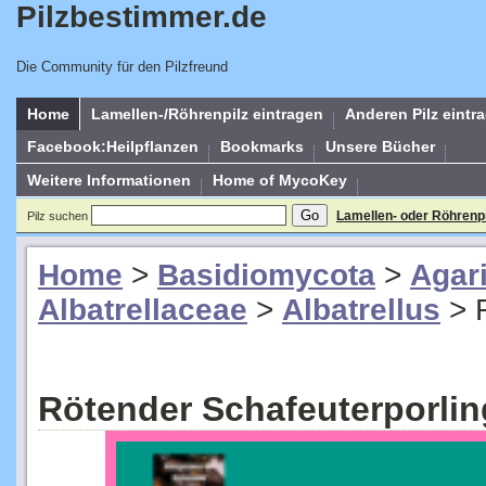
Pilzbestimmer.de
Die Community für den Pilzfreund
Home
Lamellen-/Röhrenpilz eintragen
Anderen Pilz eintr
Facebook:Heilpflanzen
Bookmarks
Unsere Bücher
Weitere Informationen
Home of MycoKey
Lamellen- oder Röhrenp
Pilz suchen
Home
>
Basidiomycota
>
Agar
Albatrellaceae
>
Albatrellus
>
Rötender Schafeuterporlin