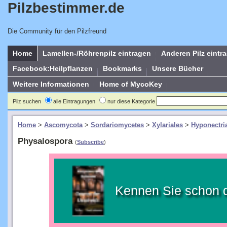
Pilzbestimmer.de
Die Community für den Pilzfreund
Home
Lamellen-/Röhrenpilz eintragen
Anderen Pilz eintr
Facebook:Heilpflanzen
Bookmarks
Unsere Bücher
Weitere Informationen
Home of MycoKey
Pilz suchen
alle Eintragungen
nur diese Kategorie
Home
>
Ascomycota
>
Sordariomycetes
>
Xylariales
>
Hyponectri
Physalospora
(
Subscribe
)
Kennen Sie schon 