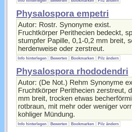
Info hinterlegen
Bewerten
Bookmarken
Pilz ändern
Physalospora empetri
Autor: Rostr. Synonyme exist.
Fruchtkörper Perithecien bedeckt, sp
stumpfer Papille, 0,1-0,2 mm breit, s
herdenweise oder zerstreut.
Info hinterlegen
Bewerten
Bookmarken
Pilz ändern
Physalospora rhododendri
Autor: (De Not.) Rehm Synonyme exi
Fruchtkörper Perithecien zerstreut,
mm breit, trocken etwas becherförm
rotbraun, mit mehr oder weniger vor
kohliger Mündung.
Info hinterlegen
Bewerten
Bookmarken
Pilz ändern