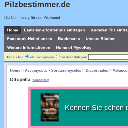
Pilzbestimmer.de
Die Community für den Pilzfreund
Home
Lamellen-/Röhrenpilz eintragen
Anderen Pilz eintr
Facebook:Heilpflanzen
Bookmarks
Unsere Bücher
Weitere Informationen
Home of MycoKey
Pilz suchen
alle Eintragungen
nur diese Kategorie
Home
>
Ascomycota
>
Sordariomycetes
>
Diaporthales
>
Melanco
Ditopella
(
Subscribe
)
Kennen Sie schon 