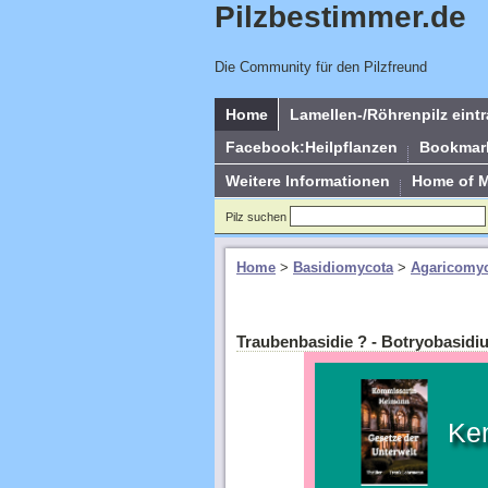
Pilzbestimmer.de
Die Community für den Pilzfreund
Home
Lamellen-/Röhrenpilz eint
Facebook:Heilpflanzen
Bookmar
Weitere Informationen
Home of 
Pilz suchen
Home
>
Basidiomycota
>
Agaricomyc
Traubenbasidie ? - Botryobasid
Ke