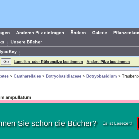
ragen
Anderen Pilz eintragen
Ändern
Galerie
Pflanzenko
ks
Unsere Bücher
MycoKey
Lamellen- oder Röhrenpilze bestimmen
Andere Pilze bestimmen
etes
>
Cantharellales
>
Botryobasidiaceae
>
Botryobasidium
>
Traubenb
ium ampullatum
nnen Sie schon die Bücher?
Es ist Lesezeit!