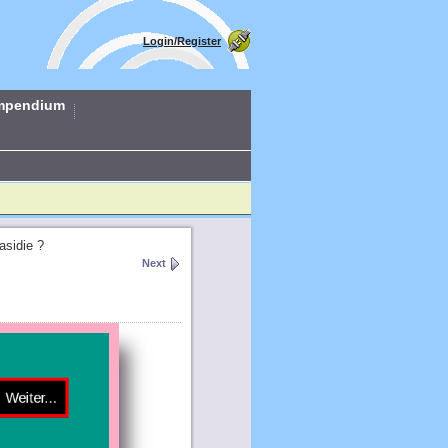
Login/Register
mpendium
asidie ?
Next