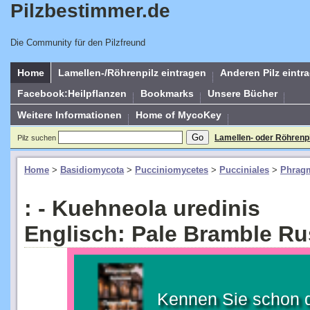
Pilzbestimmer.de
Die Community für den Pilzfreund
Home
Lamellen-/Röhrenpilz eintragen
Anderen Pilz eintr
Facebook:Heilpflanzen
Bookmarks
Unsere Bücher
Weitere Informationen
Home of MycoKey
Lamellen- oder Röhrenp
Pilz suchen
Home
>
Basidiomycota
>
Pucciniomycetes
>
Pucciniales
>
Phragm
: - Kuehneola uredinis
Englisch: Pale Bramble Ru
Kennen Sie schon 