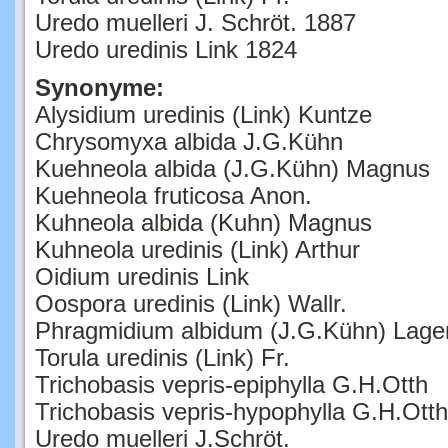
Uredo muelleri J. Schröt. 1887
Uredo uredinis Link 1824
Synonyme:
Alysidium uredinis (Link) Kuntze
Chrysomyxa albida J.G.Kühn
Kuehneola albida (J.G.Kühn) Magnus
Kuehneola fruticosa Anon.
Kuhneola albida (Kuhn) Magnus
Kuhneola uredinis (Link) Arthur
Oidium uredinis Link
Oospora uredinis (Link) Wallr.
Phragmidium albidum (J.G.Kühn) Lage
Torula uredinis (Link) Fr.
Trichobasis vepris-epiphylla G.H.Otth
Trichobasis vepris-hypophylla G.H.Otth
Uredo muelleri J.Schröt.
Uredo uredinis Link