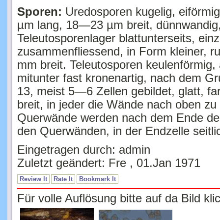
Sporen:
Uredosporen kugelig, eiförmig
µm lang, 18—23 µm breit, dünnwandig, f
Teleutosporenlager blattunterseits, ein
zusammenfliessend, in Form kleiner, ru
mm breit. Teleutosporen keulenförmig, 
mitunter fast kronenartig, nach dem G
13, meist 5—6 Zellen gebildet, glatt, 
breit, in jeder die Wände nach oben zu
Querwände werden nach dem Ende der S
den Querwänden, in der Endzelle seitli
Eingetragen durch: admin
Zuletzt geändert: Fre , 01.Jan 1971
Review It
Rate It
Bookmark It
Für volle Auflösung bitte auf da Bild kli