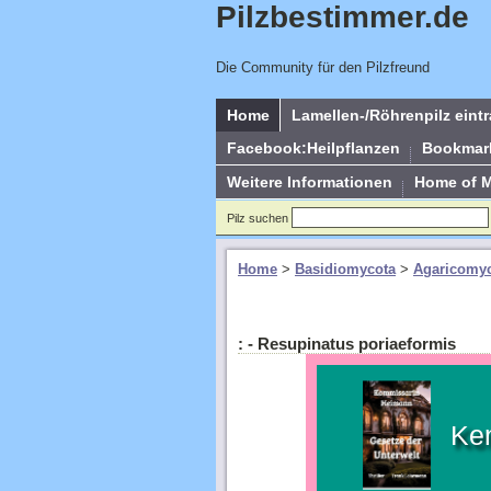
Pilzbestimmer.de
Die Community für den Pilzfreund
Home
Lamellen-/Röhrenpilz eint
Facebook:Heilpflanzen
Bookmar
Weitere Informationen
Home of 
Pilz suchen
Home
>
Basidiomycota
>
Agaricomyc
: - Resupinatus poriaeformis
Ke