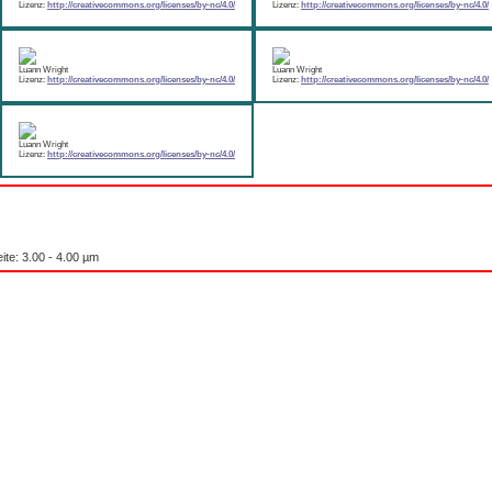
Lizenz:
http://creativecommons.org/licenses/by-nc/4.0/
Lizenz:
http://creativecommons.org/licenses/by-nc/4.0/
Luann Wright
Luann Wright
Lizenz:
http://creativecommons.org/licenses/by-nc/4.0/
Lizenz:
http://creativecommons.org/licenses/by-nc/4.0/
Luann Wright
Lizenz:
http://creativecommons.org/licenses/by-nc/4.0/
ite: 3.00 - 4.00 µm