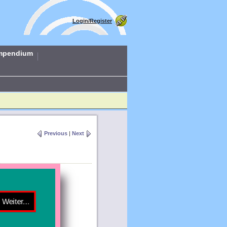
Login/Register
mpendium
Previous
|
Next