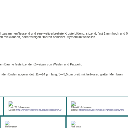
, zusammenfliessend und eine weitverbreitete Kruste bildend, sitzend, fast 1 mm hoch und 0,
n mit krausen, ockerfarbigen Haaren bekleidet. Hymenium weisslich.
 am Baume festsitzenden Zweigen von Weiden und Pappeln.
an den Enden abgerundet, 11—14 µm lang, 3—3,5 µm breit, mit farbloser, glatter Membran.
Edvin W. Johannesen
Edvin W. Johannesen
Lizenz:
http://creativecommons.org/licenses/by/4.0/
Lizenz:
http://creativecommons.org/licenses/by/4.0/
triskavojtech
Aleš Jirsa