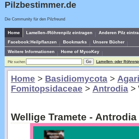
Pilzbestimmer.de
Die Community für den Pilzfreund
Home
Lamellen-/Röhrenpilz eintragen
Anderen Pilz eintr
Facebook:Heilpflanzen
Bookmarks
Unsere Bücher
Weitere Informationen
Home of MycoKey
Lamellen- oder Röhrenp
Pilz suchen
Home
>
Basidiomycota
>
Agar
Fomitopsidaceae
>
Antrodia
>
Wellige Tramete - Antrodia