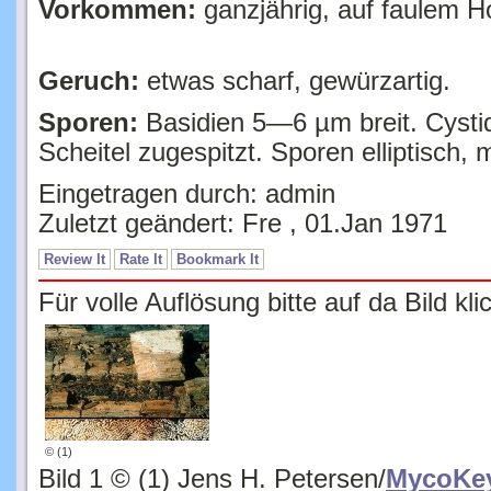
Geruch:
etwas scharf, gewürzartig.
Sporen:
Basidien 5—6 µm breit. Cystid
Scheitel zugespitzt. Sporen elliptisch, 
Eingetragen durch: admin
Zuletzt geändert: Fre , 01.Jan 1971
Review It
Rate It
Bookmark It
Für volle Auflösung bitte auf da Bild kli
© (1)
Bild 1 © (1) Jens H. Petersen/
MycoKe