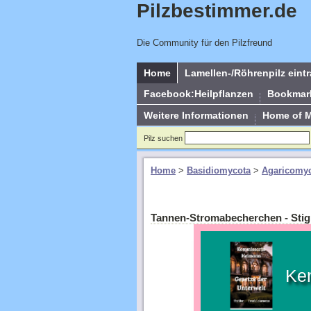
Pilzbestimmer.de
Die Community für den Pilzfreund
Home
Lamellen-/Röhrenpilz eint
Facebook:Heilpflanzen
Bookmar
Weitere Informationen
Home of 
Pilz suchen
Home
>
Basidiomycota
>
Agaricomyc
Tannen-Stromabecherchen - St
Ke