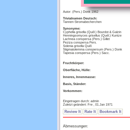
Autor: (Pers.) Donk 1962
Trivialnamen Deutsch:
Tannen-Stromabecherchen
Synonyme:
Cyphella grisella (Quél.) Bourdot & Galzin
Henningsomyces grisellus (Quél.) Kuntze
Lachnea conspersa (Pers.) Gillet
Peziza conspersa Pers.
Solenia grisella Quél.
Stigmatolemma conspersum (Pers.) Donk
Tapesia conspersa (Pers.) Sacc.
Fruchtkörper:
Oberfläche, Hülle:
Inneres, Innenmasse:
Basis, Ständer:
Vorkommen:
Eingetragen durch: admin
Zuletzt geändert: Fre , 01.Jan 1971
Review It
Rate It
Bookmark It
Abmessungen: