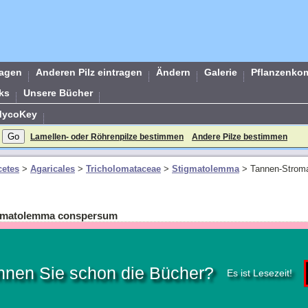
ragen
Anderen Pilz eintragen
Ändern
Galerie
Pflanzenko
ks
Unsere Bücher
MycoKey
Lamellen- oder Röhrenpilze bestimmen
Andere Pilze bestimmen
etes
>
Agaricales
>
Tricholomataceae
>
Stigmatolemma
>
Tannen-Strom
igmatolemma conspersum
nnen Sie schon die Bücher?
Es ist Lesezeit!