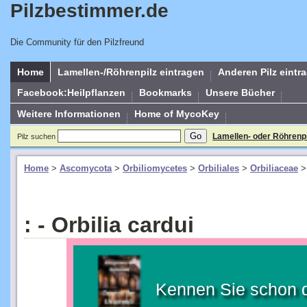
Pilzbestimmer.de
Die Community für den Pilzfreund
Home
Lamellen-/Röhrenpilz eintragen
Anderen Pilz eintr
Facebook:Heilpflanzen
Bookmarks
Unsere Bücher
Weitere Informationen
Home of MycoKey
Lamellen- oder Röhrenp
Pilz suchen
Home
>
Ascomycota
>
Orbiliomycetes
>
Orbiliales
>
Orbiliaceae
: - Orbilia cardui
Kennen Sie schon 