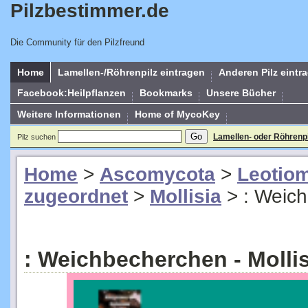
Pilzbestimmer.de
Die Community für den Pilzfreund
Home
Lamellen-/Röhrenpilz eintragen
Anderen Pilz eintr
Facebook:Heilpflanzen
Bookmarks
Unsere Bücher
Weitere Informationen
Home of MycoKey
Lamellen- oder Röhrenp
Pilz suchen
Home
>
Ascomycota
>
Leotio
zugeordnet
>
Mollisia
>
: Weic
: Weichbecherchen - Mollisi