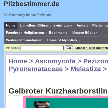
Pilzbestimmer.de
Die Community für den Pilzfreund
Home
Lamellen-/Röhrenpilz eintragen
Anderen Pilz eintr
Facebook:Heilpflanzen
Bookmarks
Unsere Bücher
Weitere Informationen
Home of MycoKey
Lamellen- oder Röhrenp
Pilz suchen
Home
>
Ascomycota
>
Pezizo
Pyronemataceae
>
Melastiza
Gelbroter Kurzhaarborstlin