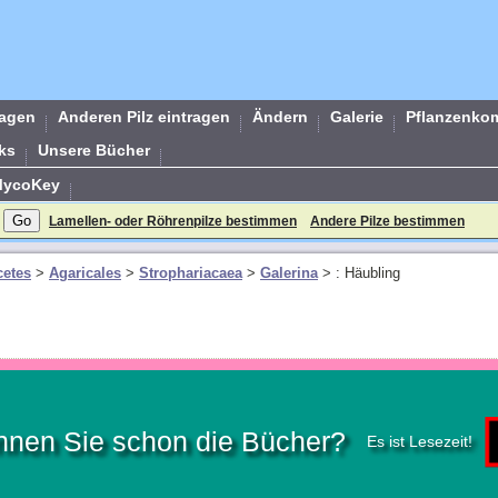
ragen
Anderen Pilz eintragen
Ändern
Galerie
Pflanzenko
ks
Unsere Bücher
MycoKey
Lamellen- oder Röhrenpilze bestimmen
Andere Pilze bestimmen
etes
>
Agaricales
>
Strophariacaea
>
Galerina
>
: Häubling
nnen Sie schon die Bücher?
Es ist Lesezeit!