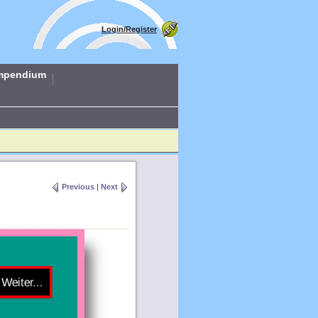
Login/Register
mpendium
Previous
|
Next