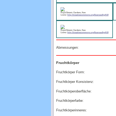
Royal Botanic Gardens, Kew
Lizenz:
http://creativecommons.org/licenses/by/4.0/
Royal Botanic Gardens, Kew
Lizenz:
http://creativecommons.org/licenses/by/4.0/
Abmessungen:
Fruchtkörper
Fruchtkörper Form:
Fruchtkörper Konsistenz:
Fruchtkörperoberfläche:
Fruchtkörperfarbe:
Fruchtkörperinneres: