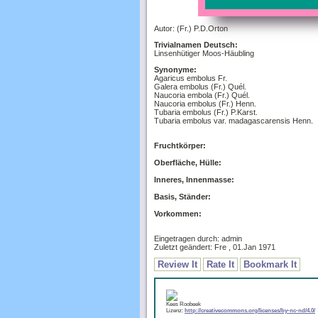
Autor: (Fr.) P.D.Orton
Trivialnamen Deutsch:
Linsenhütiger Moos-Häubling
Synonyme:
Agaricus embolus Fr.
Galera embolus (Fr.) Quél.
Naucoria embola (Fr.) Quél.
Naucoria embolus (Fr.) Henn.
Tubaria embolus (Fr.) P.Karst.
Tubaria embolus var. madagascarensis Henn.
Fruchtkörper:
Oberfläche, Hülle:
Inneres, Innenmasse:
Basis, Ständer:
Vorkommen:
Eingetragen durch: admin
Zuletzt geändert: Fre , 01.Jan 1971
Review It
Rate It
Bookmark It
Kees Roobeek
Lizenz:
http://creativecommons.org/licenses/by-nc-nd/4.0/