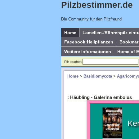
Pilzbestimmer.de
Die Community für den Pilzfreund
Home
Lamellen-/Röhrenpilz eint
Facebook:Heilpflanzen
Bookmar
Weitere Informationen
Home of 
Pilz suchen
Home
>
Basidiomycota
>
Agaricomyc
: Häubling - Galerina embolus
Ke