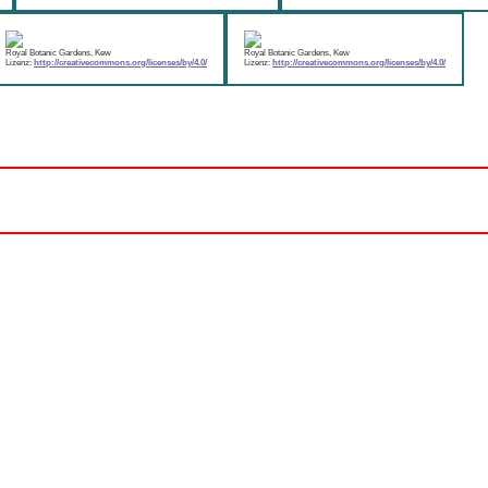
Royal Botanic Gardens, Kew
Royal Botanic Gardens, Kew
Lizenz:
http://creativecommons.org/licenses/by/4.0/
Lizenz:
http://creativecommons.org/licenses/by/4.0/