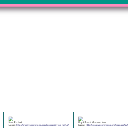
Kees Roobeek
Royal Botanic Gardens, Kew
Lizenz:
http://creativecommons.org/licenses/by-nc-nd/4.0/
Lizenz:
http://creativecommons.org/licenses/by/4