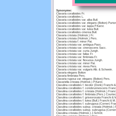
Synonyme:
Clavaria coralloides Fr.
Clavaria coralloides L.
Clavaria coralloides var. alba Bull.
Clavaria coralloides var. elegans (Bolton) Purto
Clavaria coralloides var. lappa P.Karst.
Clavaria coralloides var. lutea Bull.
Clavaria coralloides-cinerea Bull.
Clavaria cristata (Holmsk.) Fr.
Clavaria cristata (Holmsk.) Pers.
Clavaria cristata f. minor Pat.
Clavaria cristata var. ambigua Pass.
Clavaria cristata var. cinerascens Sacc.
Clavaria cristata var. curta Jungh.
Clavaria cristata var. fallax Fr.
Clavaria cristata var. fimbriata Fr.
Clavaria cristata var. flexuosa Jungh.
Clavaria cristata var. minor Pat.
Clavaria cristata var. nivea Pers.
Clavaria cristata var. vulgaris Alb. & Schwein.
Clavaria elegans Bolton
Clavaria fimbriata Pers.
Clavaria rugosa var. elegans (Bolton) Pers.
Clavariella cristata (Holmsk.) P.Karst.
Clavulina coralloides f. bicolor (Donk) Franchi 
Clavulina coralloides f. coriobrunnescens Franc
Clavulina coralloides f. cristata (Holmsk.) Fran
Clavulina coralloides f. fimbriata (Pers.) Courtec
Clavulina coralloides f. griseorosata Franchi & 
Clavulina coralloides f. lutea (Bull.) Franchi & M
Clavulina coralloides f. subrugosa (Corner) Fra
Clavulina coralloides subsp. cristata (Holmsk.)
Clavulina coralloides subsp. subrugosa (Corner
Clavulina cristata (Holmsk.) J.Schröt.