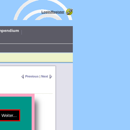
Login/Register
mpendium
Previous
|
Next