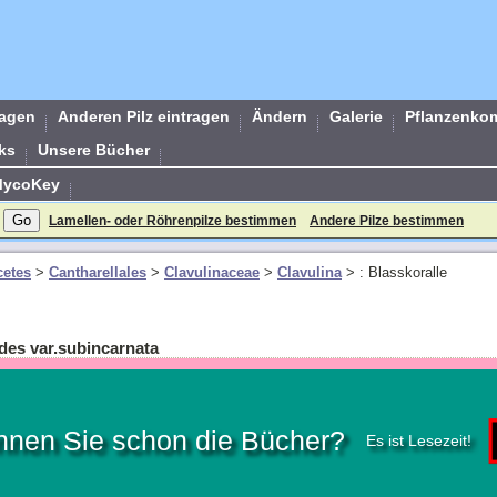
ragen
Anderen Pilz eintragen
Ändern
Galerie
Pflanzenko
ks
Unsere Bücher
MycoKey
Lamellen- oder Röhrenpilze bestimmen
Andere Pilze bestimmen
etes
>
Cantharellales
>
Clavulinaceae
>
Clavulina
>
: Blasskoralle
oides var.subincarnata
nnen Sie schon die Bücher?
Es ist Lesezeit!