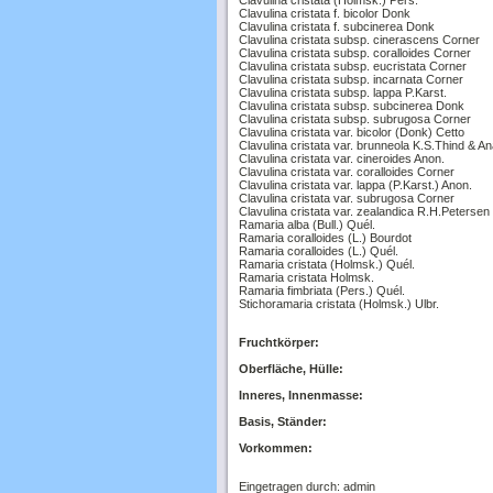
Clavulina cristata (Holmsk.) Pers.
Clavulina cristata f. bicolor Donk
Clavulina cristata f. subcinerea Donk
Clavulina cristata subsp. cinerascens Corner
Clavulina cristata subsp. coralloides Corner
Clavulina cristata subsp. eucristata Corner
Clavulina cristata subsp. incarnata Corner
Clavulina cristata subsp. lappa P.Karst.
Clavulina cristata subsp. subcinerea Donk
Clavulina cristata subsp. subrugosa Corner
Clavulina cristata var. bicolor (Donk) Cetto
Clavulina cristata var. brunneola K.S.Thind & A
Clavulina cristata var. cineroides Anon.
Clavulina cristata var. coralloides Corner
Clavulina cristata var. lappa (P.Karst.) Anon.
Clavulina cristata var. subrugosa Corner
Clavulina cristata var. zealandica R.H.Petersen
Ramaria alba (Bull.) Quél.
Ramaria coralloides (L.) Bourdot
Ramaria coralloides (L.) Quél.
Ramaria cristata (Holmsk.) Quél.
Ramaria cristata Holmsk.
Ramaria fimbriata (Pers.) Quél.
Stichoramaria cristata (Holmsk.) Ulbr.
Fruchtkörper:
Oberfläche, Hülle:
Inneres, Innenmasse:
Basis, Ständer:
Vorkommen:
Eingetragen durch: admin