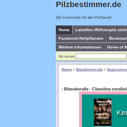
Pilzbestimmer.de
Die Community für den Pilzfreund
Home
Lamellen-/Röhrenpilz eint
Facebook:Heilpflanzen
Bookmar
Weitere Informationen
Home of 
Pilz suchen
Home
>
Basidiomycota
>
Agaricomyc
: Blasskoralle - Clavulina corall
Ke