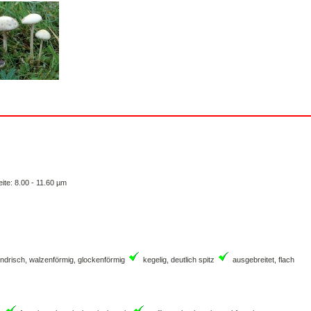
ite: 8.00 - 11.60 µm
indrisch, walzenförmig, glockenförmig
kegelig, deutlich spitz
ausgebreitet, flach
ig
faserig, schuppig, haarig, borstig
wollig, grobschuppig, grobfaserig