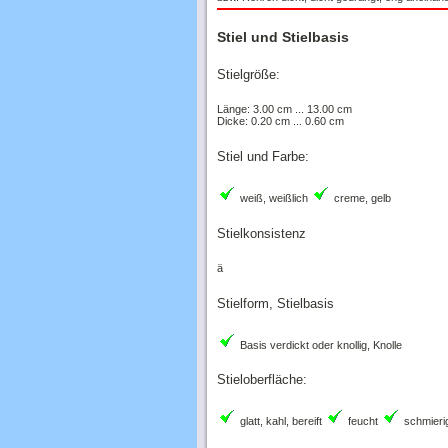
Stiel und Stielbasis
Stielgröße:
Länge: 3.00 cm ... 13.00 cm
Dicke: 0.20 cm ... 0.60 cm
Stiel und Farbe:
weiß, weißlich
creme, gelb
Stielkonsistenz
ä
Stielform, Stielbasis
Basis verdickt oder knollig, Knolle
Stieloberfläche:
glatt, kahl, bereift
feucht
schmierig,
Ring: