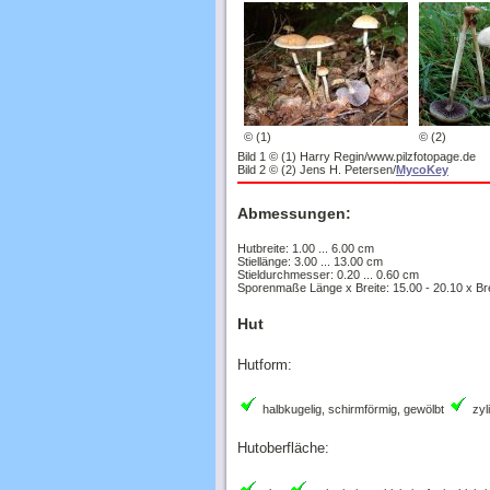
© (1)
© (2)
Bild 1 © (1) Harry Regin/www.pilzfotopage.de
Bild 2 © (2) Jens H. Petersen/
MycoKey
Abmessungen:
Hutbreite: 1.00 ... 6.00 cm
Stiellänge: 3.00 ... 13.00 cm
Stieldurchmesser: 0.20 ... 0.60 cm
Sporenmaße Länge x Breite: 15.00 - 20.10 x Bre
Hut
Hutform:
halbkugelig, schirmförmig, gewölbt
zyl
Hutoberfläche:
glatt
schmierig, schleimig, fettig, klebr