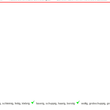
 schleimig, fettig, klebrig
faserig, schuppig, haarig, borstig
wollig, grobschuppig, gr