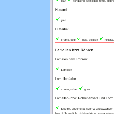
Hutrand:
glatt
Hutfarbe:
creme, gelb
gelb, gelblich
hellbrau
Lamellen bzw. Röhren
Lamelen bzw. Röhren:
Lamellen
Lamellenfarbe:
creme, ocker
grau
Lamellen- bzw. Röhrenansatz und Form
fast frei, angeheftet, schmal angewachsen
bzw. Röhren dicht, dicht gedrängt, eng aneinan