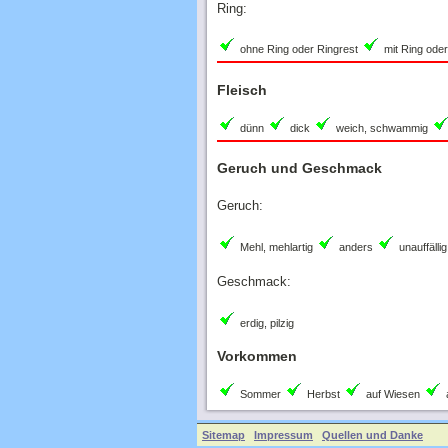
ohne Ring oder Ringrest
mit Ring oder
Fleisch
dünn
dick
weich, schwammig
Geruch und Geschmack
Geruch:
Mehl, mehlartig
anders
unauffällig
Geschmack:
erdig, pilzig
Vorkommen
Sommer
Herbst
auf Wiesen
Sitemap
Impressum
Quellen und Danke