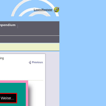
Login/Register
mpendium
ing
Previous