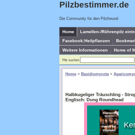
Pilzbestimmer.de
Die Community für den Pilzfreund
Home
Lamellen-/Röhrenpilz eint
Facebook:Heilpflanzen
Bookmar
Weitere Informationen
Home of 
Pilz suchen
Home
>
Basidiomycota
>
Agaricomyc
Halbkugeliger Träuschling - Stro
Englisch: Dung Roundhead
Ke