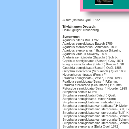
Autor: (Batsch) Quél. 1872
Trivialnamen Deutsch:
Halbkugeliger Träuschling
Synonyme:
Agaricus nitens Bull. 1792
Agaricus semiglobatus Batsch 1786
Agaricus stercorarius Schumach. 1803
Agaricus stercorarius f. flexuosa Britzelm.
Agaricus virosus Sowerby 1809
Anellaria semiglobata (Batsch) J.Schröt.
Coprinus semiglobatus (Batsch) Gray 1821
Fungus semiglobatus (Batsch) Kuntze 1898
Geophila semiglobata (Batsch) Quél. 1886
Geophila stercoraria (Schumach.) Quél. 1886
Hygrophorus nitratus (Pers.) Fr.
Psalliota semiglobata (Batsch) Henn. 1898
Psalliota semiglobata (Batsch) P.Kumm.
Psalliota stercoraria (Schumach.) P.Kumm.
Psilocybe semiglobata (Batsch) Noordel. 1995
Stropharia adnata Murrill
Stropharia semiglobata (Batsch) Quél.
Stropharia semiglobata f. minor Killerm.
Stropharia semiglobata var. radicata Bres.
Stropharia semiglobata var. radicata F.H.Møller
Stropharia semiglobata var. stercoraria (Bull.) 
Stropharia semiglobata var. stercoraria (Bull.)
Stropharia semiglobata var. stercoraria (Schum
Stropharia semiglobata var. stercoraria (Schum
Stropharia semiglobata var. stercoraria (Schum
Stropharia stercoraria (Bull.) Quél. 1872
Stropharia stercoraria (Schumach.) Quél.
Stropharia stercoraria f. flexuosa (Britzelm.) Sa