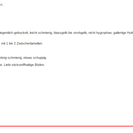
legentlich gebuckelt, leicht schmierig, blassgelb bis strohgelb, nicht hygrophan, gallertige H
 mit 1 bis 2 Zwischenlamellen
lebrig-schmierig, etwas schuppig.
 Liebt stickstoffhaltige Böden.