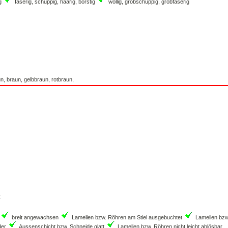
n, braun, gelbbraun, rotbraun,
:
breit angewachsen
Lamellen bzw. Röhren am Stiel ausgebuchtet
Lamellen bzw.
der
Aussenschicht bzw. Schneide glatt
Lamellen bzw. Röhren nicht leicht ablösbar