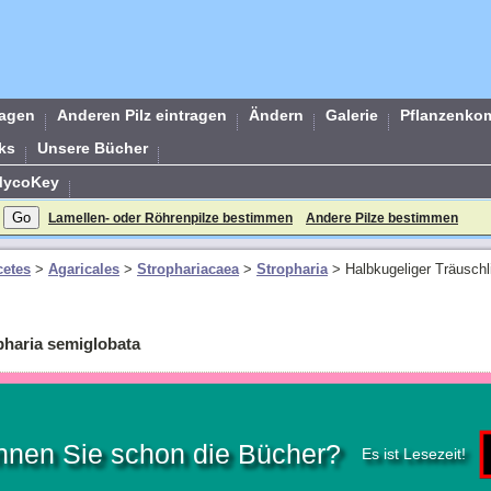
ragen
Anderen Pilz eintragen
Ändern
Galerie
Pflanzenko
ks
Unsere Bücher
MycoKey
Lamellen- oder Röhrenpilze bestimmen
Andere Pilze bestimmen
etes
>
Agaricales
>
Strophariacaea
>
Stropharia
>
Halbkugeliger Träuschl
pharia semiglobata
nnen Sie schon die Bücher?
Es ist Lesezeit!