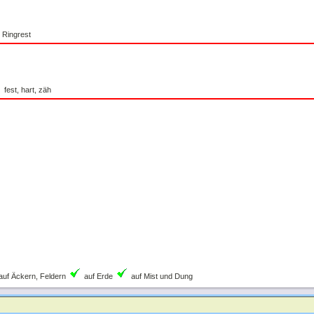
 Ringrest
fest, hart, zäh
auf Äckern, Feldern
auf Erde
auf Mist und Dung