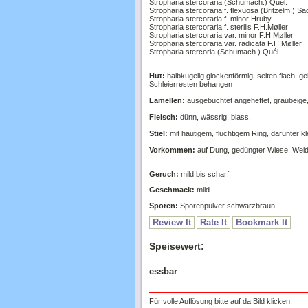
Stropharia stercoraria f. minor Hruby
Stropharia stercoraria f. sterilis F.H.Møller
Stropharia stercoraria var. minor F.H.Møller
Stropharia stercoraria var. radicata F.H.Møller
Stropharia stercoria (Schumach.) Quél.
Hut:
halbkugelig glockenförmig, selten flach, ge
Schleierresten behangen
Lamellen:
ausgebuchtet angeheftet, graubeige,
Fleisch:
dünn, wässrig, blass.
Stiel:
mit häutigem, flüchtigem Ring, darunter k
Vorkommen:
auf Dung, gedüngter Wiese, Weide.
Geruch:
mild bis scharf
Geschmack:
mild
Sporen:
Sporenpulver schwarzbraun.
Review It
Rate It
Bookmark It
Speisewert:
essbar
Für volle Auflösung bitte auf da Bild klicken: