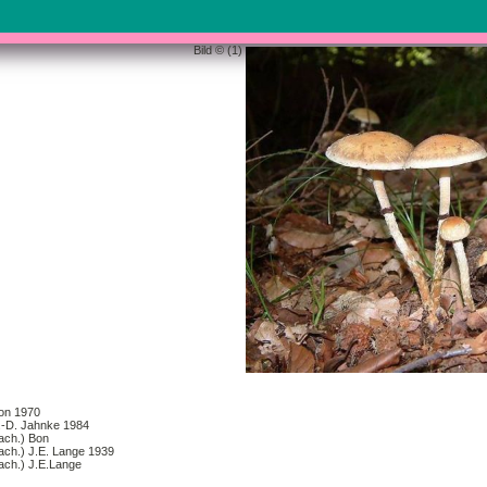
Bild © (1)
Bon 1970
 K.-D. Jahnke 1984
ach.) Bon
ach.) J.E. Lange 1939
ach.) J.E.Lange
cc.