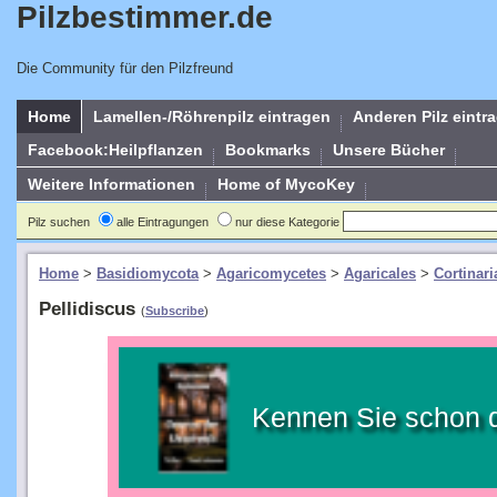
Pilzbestimmer.de
Die Community für den Pilzfreund
Home
Lamellen-/Röhrenpilz eintragen
Anderen Pilz eintr
Facebook:Heilpflanzen
Bookmarks
Unsere Bücher
Weitere Informationen
Home of MycoKey
Pilz suchen
alle Eintragungen
nur diese Kategorie
Home
>
Basidiomycota
>
Agaricomycetes
>
Agaricales
>
Cortinar
Pellidiscus
(
Subscribe
)
Kennen Sie schon 