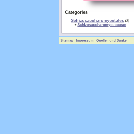
Categories
Schizosaccharomycetales
(2)
+
Schizosaccharomycetaceae
Sitemap
Impressum
Quellen und Danke