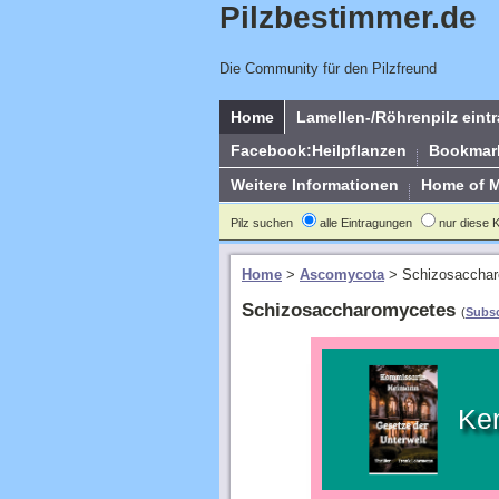
Pilzbestimmer.de
Die Community für den Pilzfreund
Home
Lamellen-/Röhrenpilz eint
Facebook:Heilpflanzen
Bookmar
Weitere Informationen
Home of 
Pilz suchen
alle Eintragungen
nur diese 
Home
>
Ascomycota
>
Schizosaccha
Schizosaccharomycetes
(
Subsc
Ke