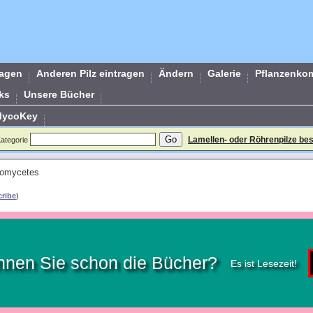
ragen
Anderen Pilz eintragen
Ändern
Galerie
Pflanzenko
ks
Unsere Bücher
MycoKey
Lamellen- oder Röhrenpilze b
Kategorie
romycetes
ribe
)
nnen Sie schon die Bücher?
Es ist Lesezeit!